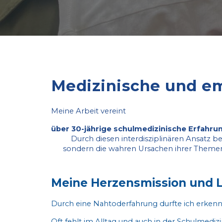
Medizinische und em
Meine Arbeit vereint
über 30-jährige schulmedizinische Erfahru
Durch diesen interdisziplinären Ansat
sondern die wahren Ursachen ihrer Themen z
Meine Herzensmission und 
Durch eine Nahtoderfahrung durfte ich erkenn
Oft fehlt im Alltag und auch in der Schulmedi