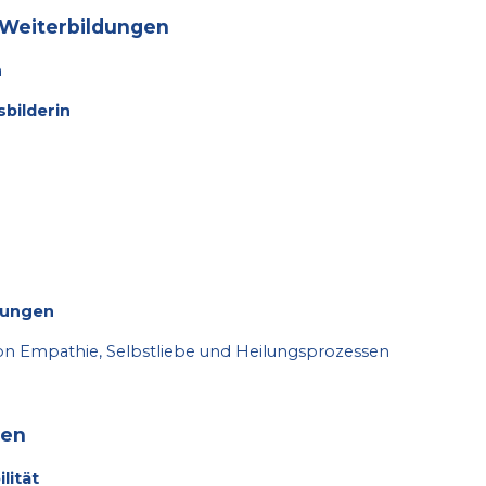
 Weiterbildungen
n
bilderin
tungen
on Empathie, Selbstliebe und Heilungsprozessen
zen
lität