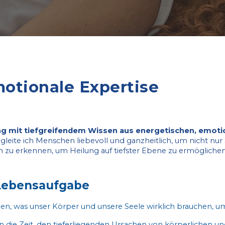
otionale Expertise
ng mit tiefgreifendem Wissen aus energetischen, emotio
z begleite ich Menschen liebevoll und ganzheitlic
u erkennen, um Heilung auf tiefster Ebene zu ermöglichen
Lebensaufgabe
en, was unser Körper und unsere Seele wirklich brauchen, u
zin die Zeit, den tieferliegenden Ursachen von körperlichen 